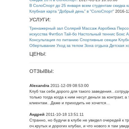
В СолоСпорт до 25 января всем студентам скидка 
Клубная карта "Добрый день" в "СолоСпорт"
2016-12
УСЛУГИ:
Тренажерный зал
Солярий
Массаж
Аэробика
Персо
искусства
Фитбол
Тай-бо
Настольный теннис
Бокс
А
Консультация по питанию
Спортивные секции
Клуб
Обертывание
Уход за телом
Зона отдыха
Детская 
ЦЕНЫ:
ОТЗЫВЫ:
Alexandra
2011-12-09 08:53:00
Клуб так себе,дорого для такого заведения...сотр
только тогда когда к ним несут деньги за контракт,
клиентам...Даже и приходить не хочется...
Андрей
2011-10-18 13:51:11
Странно, но будучи в клубе не увидел очередей к 
оч.крутых и дорогих клубах, и что нового я там уви