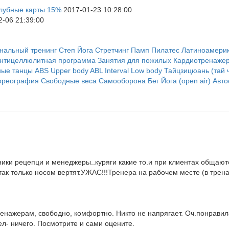
клубные карты 15%
2017-01-23 10:28:00
-06 21:39:00
нальный тренинг
Степ
Йога
Стретчинг
Памп
Пилатес
Латиноамери
нтицеллюлитная программа
Занятия для пожилых
Кардиотренаже
ные танцы
ABS
Upper body
ABL
Interval
Low body
Тайцзицюань (тай 
хореография
Свободные веса
Самооборона
Бег
Йога (open air)
Авто
удники рецепци и менеджеры..куряги какие то.и при клиентах обща
 а так только носом вертят.УЖАС!!!Тренера на рабочем месте (в тре
тренажерам, свободно, комфортно. Никто не напрягает. Оч.понравил
дел- ничего. Посмотрите и сами оцените.