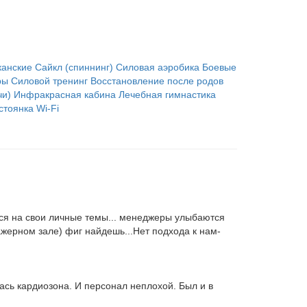
канские
Сайкл (спиннинг)
Силовая аэробика
Боевые
ры
Силовой тренинг
Восстановление после родов
чи)
Инфракрасная кабина
Лечебная гимнастика
стоянка
Wi-Fi
ются на свои личные темы... менеджеры улыбаются
нажерном зале) фиг найдешь...Нет подхода к нам-
ась кардиозона. И персонал неплохой. Был и в