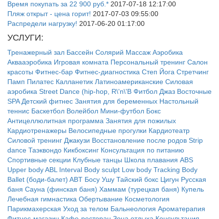
Время покупать за 22 900 руб.*
2017-07-18 12:17:00
Пляж открыт - цена горит!
2017-07-03 09:55:00
Распредели нагрузку!
2017-06-20 01:17:00
УСЛУГИ:
Тренажерный зал
Бассейн
Солярий
Массаж
Аэробика
Аквааэробика
Игровая комната
Персональный тренинг
Салон
красоты
Фитнес-бар
Фитнес-диагностика
Степ
Йога
Стретчинг
Памп
Пилатес
Калланетик
Латиноамериканские
Силовая
аэробика
Street Dance (hip-hop, R\'n\'B
Фитбол
Джаз
Восточные
SPA
Детский фитнес
Занятия для беременных
Настольный
теннис
Баскетбол
Волейбол
Мини-футбол
Бокс
Антицеллюлитная программа
Занятия для пожилых
Кардиотренажеры
Велосипедные прогулки
Кардиотеатр
Силовой тренинг
Джакузи
Восстановление после родов
Strip
dance
Таэквондо
Кикбоксинг
Консультация по питанию
Спортивные секции
Клубные танцы
Школа плавания
ABS
Upper body
ABL
Interval
Body sculpt
Low body
Tracking
Body
Ballet (боди-балет)
ABT
Босу
Ушу
Тайский бокс
Цигун
Русская
баня
Сауна (финская баня)
Хаммам (турецкая баня)
Купель
Лечебная гимнастика
Обертывание
Косметология
Парикмахерская
Уход за телом
Бальнеология
Ароматерапия
Фитнес-магазин
Кафе-ресторан
Зона отдыха
Консультация