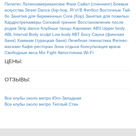
Пилатес
Латиноамериканские
Фанк
Сайкл (спиннинг)
Боевые
искусства
Street Dance (hip-hop, R\'n\'B
Фитбол
Восточные
Тай-
бо
Занятия для беременных
Core (Кор)
Занятия для пожилых
Кардиотренажеры
Силовой тренинг
Восстановление после
родов
Strip dance
Клубные танцы
Аэромикс
ABS
Upper body
ABL
Interval
Body sculpt
Low body
ABT
Босу
Сауна (финская
баня)
Хаммам (турецкая баня)
Лечебная гимнастика
Фитнес-
магазин
Кафе-ресторан
Зона отдыха
Консультация врача
Свободные веса
Mix Fight
Автостоянка
Wi-Fi
ЦЕНЫ:
ОТЗЫВЫ:
Все клубы около метро Юго-Западная
Все клубы около метро Теплый Стан