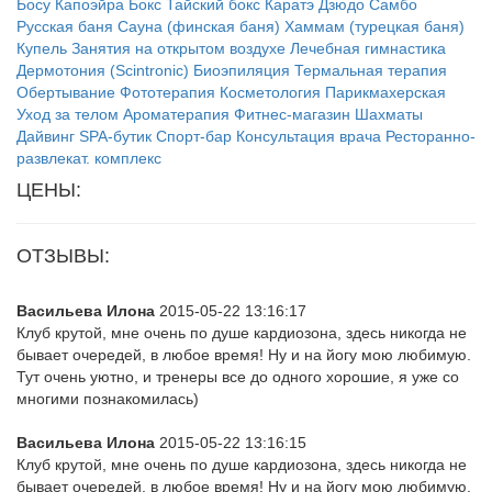
Босу
Капоэйра
Бокс
Тайский бокс
Каратэ
Дзюдо
Самбо
Русская баня
Сауна (финская баня)
Хаммам (турецкая баня)
Купель
Занятия на открытом воздухе
Лечебная гимнастика
Дермотония (Scintronic)
Биоэпиляция
Термальная терапия
Обертывание
Фототерапия
Косметология
Парикмахерская
Уход за телом
Ароматерапия
Фитнес-магазин
Шахматы
Дайвинг
SPA-бутик
Спорт-бар
Консультация врача
Ресторанно-
развлекат. комплекс
ЦЕНЫ:
ОТЗЫВЫ:
Васильева Илона
2015-05-22 13:16:17
Клуб крутой, мне очень по душе кардиозона, здесь никогда не
бывает очередей, в любое время! Ну и на йогу мою любимую.
Тут очень уютно, и тренеры все до одного хорошие, я уже со
многими познакомилась)
Васильева Илона
2015-05-22 13:16:15
Клуб крутой, мне очень по душе кардиозона, здесь никогда не
бывает очередей, в любое время! Ну и на йогу мою любимую.