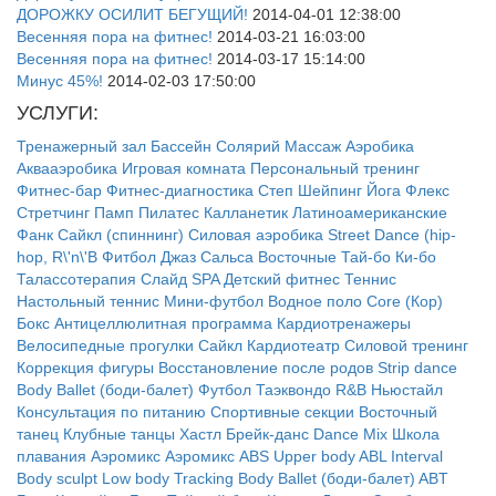
ДОРОЖКУ ОСИЛИТ БЕГУЩИЙ!
2014-04-01 12:38:00
Весенняя пора на фитнес!
2014-03-21 16:03:00
Весенняя пора на фитнес!
2014-03-17 15:14:00
Минус 45%!
2014-02-03 17:50:00
УСЛУГИ:
Тренажерный зал
Бассейн
Солярий
Массаж
Аэробика
Аквааэробика
Игровая комната
Персональный тренинг
Фитнес-бар
Фитнес-диагностика
Степ
Шейпинг
Йога
Флекс
Стретчинг
Памп
Пилатес
Калланетик
Латиноамериканские
Фанк
Сайкл (спиннинг)
Силовая аэробика
Street Dance (hip-
hop, R\'n\'B
Фитбол
Джаз
Сальса
Восточные
Тай-бо
Ки-бо
Талассотерапия
Слайд
SPA
Детский фитнес
Теннис
Настольный теннис
Мини-футбол
Водное поло
Core (Кор)
Бокс
Антицеллюлитная программа
Кардиотренажеры
Велосипедные прогулки
Сайкл
Кардиотеатр
Силовой тренинг
Коррекция фигуры
Восстановление после родов
Strip dance
Body Ballet (боди-балет)
Футбол
Таэквондо
R&B
Ньюстайл
Консультация по питанию
Спортивные секции
Восточный
танец
Клубные танцы
Хастл
Брейк-данс
Dance Mix
Школа
плавания
Аэромикс
Аэромикс
ABS
Upper body
ABL
Interval
Body sculpt
Low body
Tracking
Body Ballet (боди-балет)
ABT