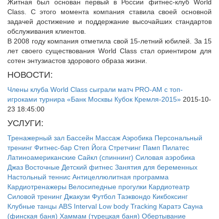
Житная был основан первый в России фитнес-клуб World
Class. С этого момента компания ставила своей основной
задачей достижение и поддержание высочайших стандартов
обслуживания клиентов.
В 2008 году компания отметила свой 15-летний юбилей. За 15
лет своего существования World Class стал ориентиром для
сотен энтузиастов здорового образа жизни.
НОВОСТИ:
Члены клуба World Class сыграли матч PRO-AM с топ-
игроками турнира «Банк Москвы Кубок Кремля-2015»
2015-10-
23 18:45:00
УСЛУГИ:
Тренажерный зал
Бассейн
Массаж
Аэробика
Персональный
тренинг
Фитнес-бар
Степ
Йога
Стретчинг
Памп
Пилатес
Латиноамериканские
Сайкл (спиннинг)
Силовая аэробика
Джаз
Восточные
Детский фитнес
Занятия для беременных
Настольный теннис
Антицеллюлитная программа
Кардиотренажеры
Велосипедные прогулки
Кардиотеатр
Силовой тренинг
Джакузи
Футбол
Таэквондо
Кикбоксинг
Клубные танцы
ABS
Interval
Low body
Tracking
Каратэ
Сауна
(финская баня)
Хаммам (турецкая баня)
Обертывание